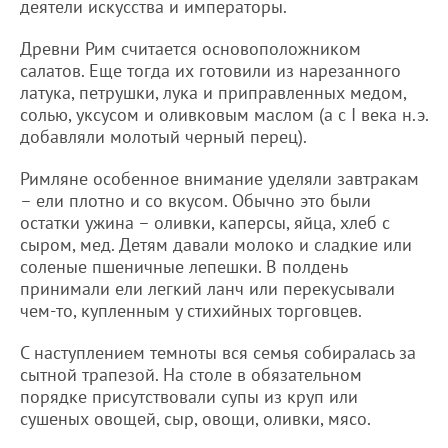
деятели искусства и императоры.
Древни Рим считается основоположником
салатов. Еще тогда их готовили из нарезанного
латука, петрушки, лука и приправленных медом,
солью, уксусом и оливковым маслом (а с I века н.э.
добавляли молотый черный перец).
Римляне особенное внимание уделяли завтракам
– ели плотно и со вкусом. Обычно это были
остатки ужина – оливки, каперсы, яйца, хлеб с
сыром, мед. Детям давали молоко и сладкие или
соленые пшеничные лепешки. В полдень
принимали ели легкий ланч или перекусывали
чем-то, купленным у стихийных торговцев.
С наступлением темноты вся семья собиралась за
сытной трапезой. На столе в обязательном
порядке присутствовали супы из круп или
сушеных овощей, сыр, овощи, оливки, мясо.