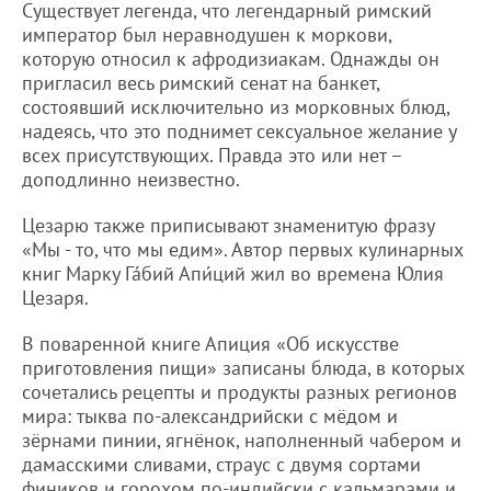
Существует легенда, что легендарный римский
император был неравнодушен к моркови,
которую относил к афродизиакам. Однажды он
пригласил весь римский сенат на банкет,
состоявший исключительно из морковных блюд,
надеясь, что это поднимет сексуальное желание у
всех присутствующих. Правда это или нет –
доподлинно неизвестно.
Цезарю также приписывают знаменитую фразу
«Мы - то, что мы едим». Автор первых кулинарных
книг Марку Га́бий Апи́ций жил во времена Юлия
Цезаря.
В поваренной книге Апиция «Об искусстве
приготовления пищи» записаны блюда, в которых
сочетались рецепты и продукты разных регионов
мира: тыква по-александрийски с мёдом и
зёрнами пинии, ягнёнок, наполненный чабером и
дамасскими сливами, страус с двумя сортами
фиников и горохом по-индийски с кальмарами и