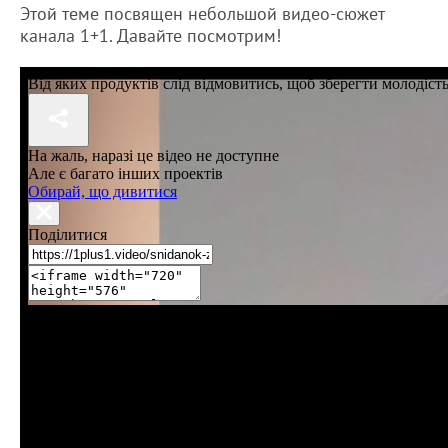
Этой теме посвящен небольшой видео-сюжет
канала 1+1. Давайте посмотрим!