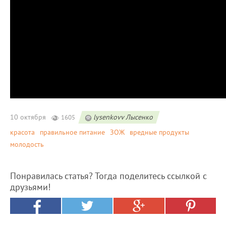
10 октября
lysenkovv Лысенко
1605
красота
правильное питание
ЗОЖ
вредные продукты
молодость
Понравилась статья? Тогда поделитесь ссылкой с
друзьями!